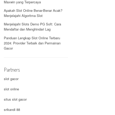
Maxwin yang Terpercaya
Apakah Slot Online Benar-Benar Acak?
Menjelajahi Algoritma Slot
Menjelajahi Slots Demo PG Soft: Cara
Mendaftar dan Menghindari Lag
Panduan Lengkap Slot Online Terbaru
2024: Provider Terbaik dan Permainan
Gacor
Partners
slot gacor
slot online
situs slot gacor
srikandi 88