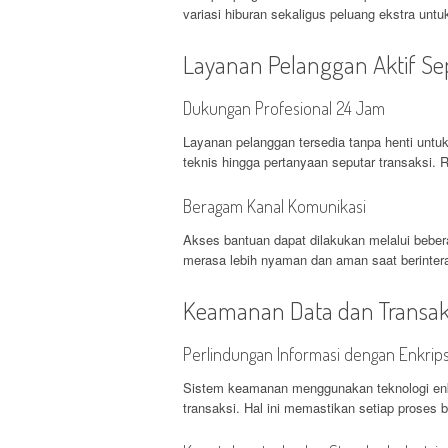
variasi hiburan sekaligus peluang ekstra un
Layanan Pelanggan Aktif S
Dukungan Profesional 24 Jam
Layanan pelanggan tersedia tanpa henti untu
teknis hingga pertanyaan seputar transaksi. R
Beragam Kanal Komunikasi
Akses bantuan dapat dilakukan melalui bebe
merasa lebih nyaman dan aman saat berintera
Keamanan Data dan Transaks
Perlindungan Informasi dengan Enkrip
Sistem keamanan menggunakan teknologi enkri
transaksi. Hal ini memastikan setiap proses b