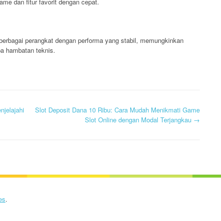
e dan fitur favorit dengan cepat.
i berbagai perangkat dengan performa yang stabil, memungkinkan
a hambatan teknis.
jelajahi
Slot Deposit Dana 10 Ribu: Cara Mudah Menikmati Game
Slot Online dengan Modal Terjangkau
→
es
.